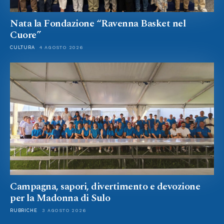
Nata la Fondazione “Ravenna Basket nel
Cuore”
CULTURA
4 AGOSTO 2026
Campagna, sapori, divertimento e devozione
per la Madonna di Sulo
RUBRICHE
3 AGOSTO 2026