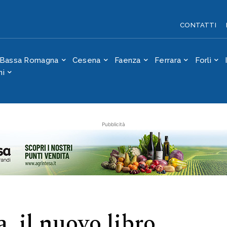
li della CAA edito
ook
CONTATTI
Bassa Romagna
Cesena
Faenza
Ferrara
Forlì
ni
Pubblicità
a, il nuovo libro