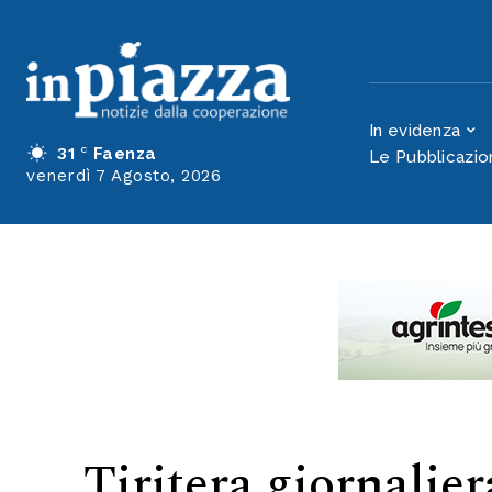
libro nei simbo
da Homeless B
In evidenza
31
C
Faenza
Le Pubblicazio
venerdì 7 Agosto, 2026
Tiritera giornalier