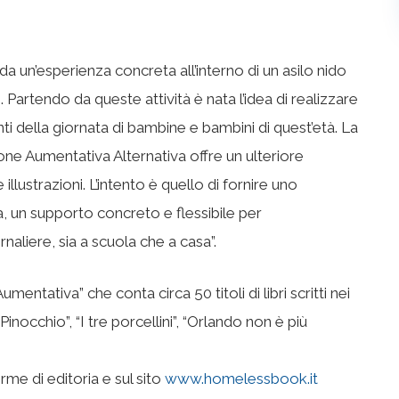
da un’esperienza concreta all’interno di un asilo nido
-. Partendo da queste attività è nata l’idea di realizzare
 della giornata di bambine e bambini di quest’età. La
one Aumentativa Alternativa offre un ulteriore
lustrazioni. L’intento è quello di fornire uno
a, un supporto concreto e flessibile per
aliere, sia a scuola che a casa”.
ntativa” che conta circa 50 titoli di libri scritti nei
Pinocchio”, “I tre porcellini”, “Orlando non è più
orme di editoria e sul sito
www.homelessbook.it