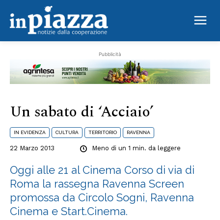
Un sabato di ‘Acciaio’
Pubblicità
Un sabato di ‘Acciaio’
IN EVIDENZA
CULTURA
TERRITORIO
RAVENNA
22 Marzo 2013
Meno di un 1
min. da leggere
Oggi alle 21 al Cinema Corso di via di
Roma la rassegna Ravenna Screen
promossa da Circolo Sogni, Ravenna
Cinema e Start.Cinema.