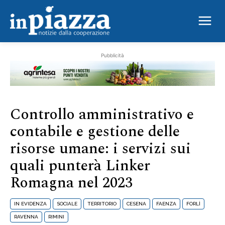
Linker Romagna nel 2023
Pubblicità
Controllo amministrativo e
contabile e gestione delle
risorse umane: i servizi sui
quali punterà Linker
Romagna nel 2023
IN EVIDENZA
SOCIALE
TERRITORIO
CESENA
FAENZA
FORLÌ
RAVENNA
RIMINI