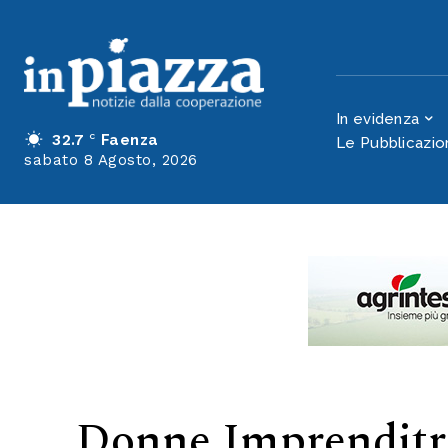
Romagna premia
Rimini
In evidenza
32.7
C
Faenza
Le Pubblicazio
sabato 8 Agosto, 2026
Donne Imprenditri