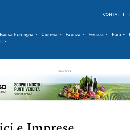
te a Ravenna e
CONTATTI
Bassa Romagna
Cesena
Faenza
Ferrara
Forlì
ni
Pubblicità
ci e Imprese