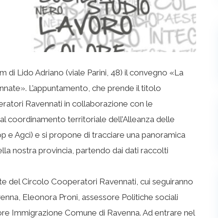
sim di Lido Adriano (viale Parini, 48) il convegno «La
nate». L’appuntamento, che prende il titolo
eratori Ravennati in collaborazione con le
 coordinamento territoriale dell’Alleanza delle
 e Agci) e si propone di tracciare una panoramica
ella nostra provincia, partendo dai dati raccolti
ente del Circolo Cooperatori Ravennati, cui seguiranno
venna, Eleonora Proni, assessore Politiche sociali
sore Immigrazione Comune di Ravenna. Ad entrare nel