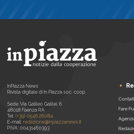
Re
InPiazza News
Rivista digitale di In Piazza soc. coop.
Contatt
Sede: Via Galileo Galilei, 6
Fare Pu
48018 Faenza RA
Tel:
(+39) 0546.26084
Agenzi
E-mail:
redazione@inpiazzanews.it
P.IVA: 00431460393
Redazi