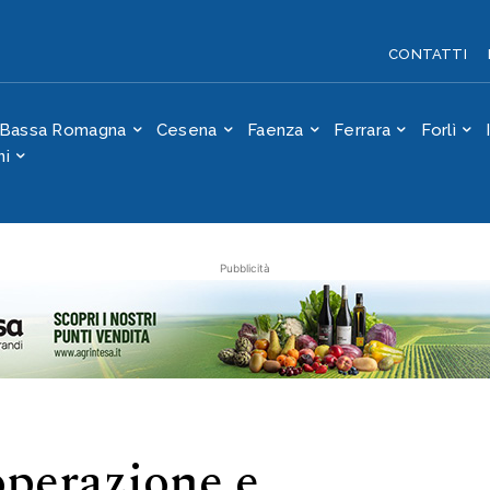
cooperazione e
CONTATTI
Bassa Romagna
Cesena
Faenza
Ferrara
Forlì
ni
Pubblicità
perazione e