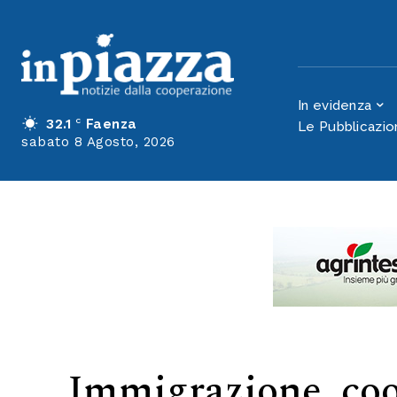
Immigrazione, 
lavoro
In evidenza
32.1
C
Faenza
Le Pubblicazio
sabato 8 Agosto, 2026
Immigrazione, coo