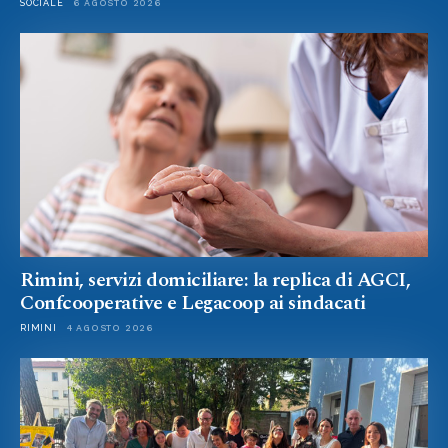
SOCIALE
6 AGOSTO 2026
Rimini, servizi domiciliare: la replica di AGCI,
Confcooperative e Legacoop ai sindacati
RIMINI
4 AGOSTO 2026