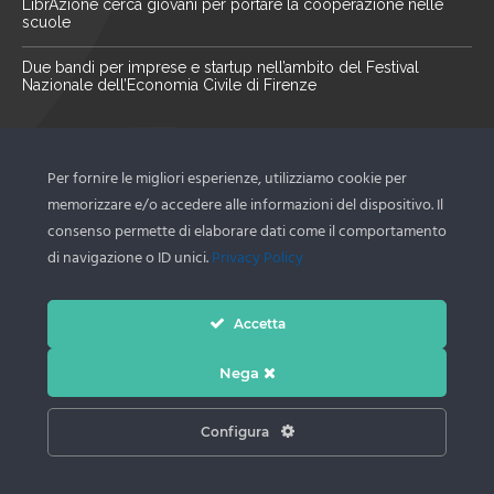
LibrAzione cerca giovani per portare la cooperazione nelle
scuole
Due bandi per imprese e startup nell’ambito del Festival
Nazionale dell’Economia Civile di Firenze
La nostra newsletter
Per fornire le migliori esperienze, utilizziamo cookie per
Scopri le ultime novità del territorio tramite la nostra
memorizzare e/o accedere alle informazioni del dispositivo. Il
newsletter
consenso permette di elaborare dati come il comportamento
di navigazione o ID unici.
Privacy Policy
Iscriviti ora
Accetta
Nega
inpiazzanews.it è una testata registrata presso il Tribunale di
Ravenna al n. 1422 del Registro Stampa in data 20/11/2015. Direttrice
Configura
responsabile: Mabel Altini - Privacy Policy